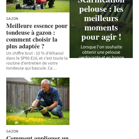
pelouse : les
meilleurs
GAZON
moments
Meilleure essence pour
tondeuse à gazon :
pour agir !
comment choisir la
plus adaptée ?
Lorsque l'on souhaite
obtenir une pelouse
Un chiffre brut : 10 % d'éthanol
verdoyante et en bonne
dans le SP95-E10, et c'est toute la
santé, la scarification se
routine d'entretien de votre
révèle être une étape
…
tondeuse qui bascule. Ce
…
10 juillet 2026
GAZON
Comment appliquer un