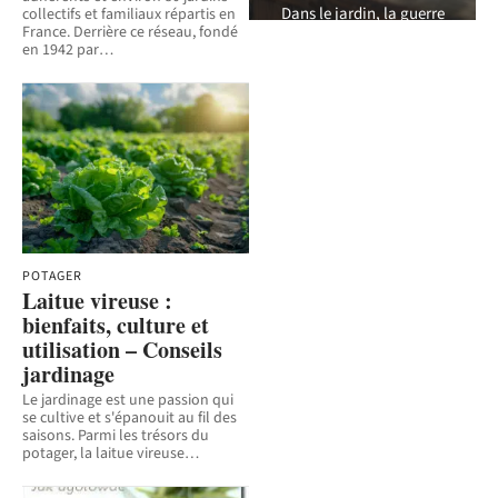
Dans le jardin, la guerre
collectifs et familiaux répartis en
France. Derrière ce réseau, fondé
contre les mauvaises
en 1942 par
…
herbes semble être une
bataille de tous les
instants. Pour
…
1 juillet 2026
POTAGER
Laitue vireuse :
bienfaits, culture et
utilisation – Conseils
jardinage
Le jardinage est une passion qui
se cultive et s'épanouit au fil des
saisons. Parmi les trésors du
potager, la laitue vireuse
…