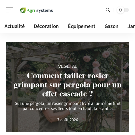
Actualité
Décoration
Équipement
Gazon
Jar
VÉGÉTAL
Comment tailler rosier
grimpant sur pergola pour un
effet cascade ?
Sur une pergola, un rosier grimpant livré à lui-même finit
par concentrer ses fleurs tout en haut, laissant
…
7 août 2026