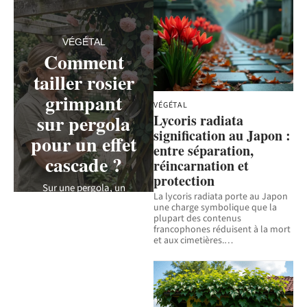
VÉGÉTAL
Comment
tailler rosier
grimpant
VÉGÉTAL
sur pergola
Lycoris radiata
signification au Japon :
pour un effet
entre séparation,
cascade ?
réincarnation et
protection
Sur une pergola, un
La lycoris radiata porte au Japon
rosier grimpant livré à
une charge symbolique que la
lui-même finit par
plupart des contenus
concentrer ses fleurs tout
francophones réduisent à la mort
en haut, laissant
…
et aux cimetières.
…
7 août 2026