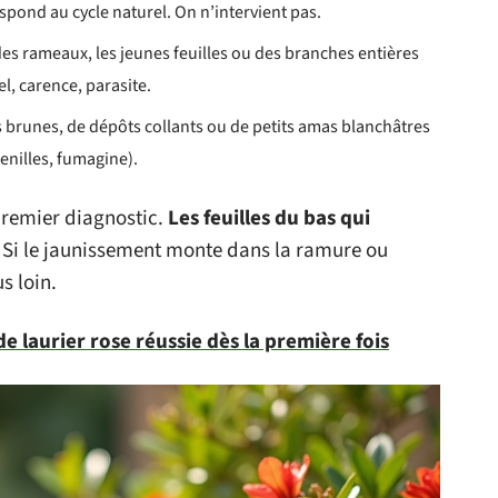
spond au cycle naturel. On n’intervient pas.
es rameaux, les jeunes feuilles ou des branches entières
l, carence, parasite.
 brunes, de dépôts collants ou de petits amas blanchâtres
enilles, fumagine).
premier diagnostic.
Les feuilles du bas qui
. Si le jaunissement monte dans la ramure ou
s loin.
e laurier rose réussie dès la première fois